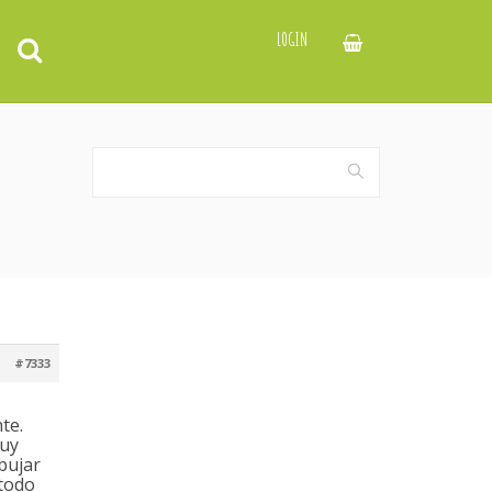
LOGIN
#7333
te.
muy
ibujar
 todo