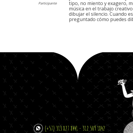
tipo, no miento y exagero, m
Participante
música en el trabajo creativ
dibujar el silencio. Cuando 
preguntado cómo puedes dibu
(+57) 313 827 8441 - 312 509 1842