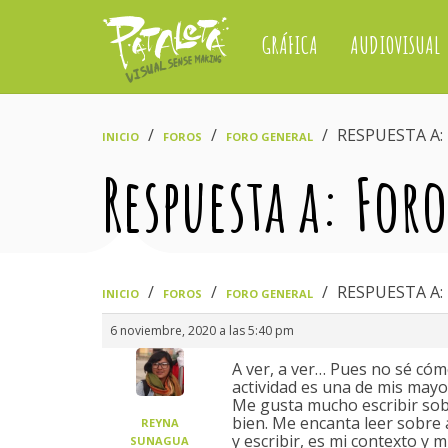
GRÁFICA
AUDIOVISUAL
›
›
›
RESPUESTA A:
INICIO
FOROS
FORO GENERAL
Respuesta a: For
›
›
›
RESPUESTA A:
INICIO
FOROS
FORO GENERAL
6 noviembre, 2020 a las 5:40 pm
A ver, a ver… Pues no sé có
actividad es una de mis mayor
Me gusta mucho escribir sobr
bien. Me encanta leer sobre a
REYNA
y escribir, es mi contexto y
SUNAGUA