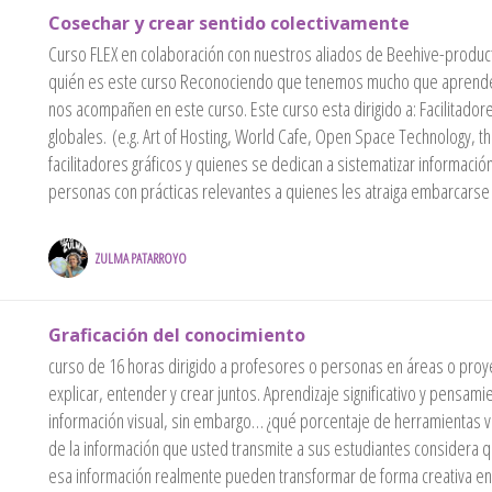
Cosechar y crear sentido colectivamente
Curso FLEX en colaboración con nuestros aliados de Beehive-product
quién es este curso Reconociendo que tenemos mucho que aprender 
nos acompañen en este curso. Este curso esta dirigido a: Facilitad
globales. (e.g. Art of Hosting, World Cafe, Open Space Technology, 
facilitadores gráficos y quienes se dedican a sistematizar informaci
personas con prácticas relevantes a quienes les atraiga embarcars
ZULMA PATARROYO
Graficación del conocimiento
curso de 16 horas dirigido a profesores o personas en áreas o proye
explicar, entender y crear juntos. Aprendizaje significativo y pensam
información visual, sin embargo… ¿qué porcentaje de herramientas v
de la información que usted transmite a sus estudiantes considera q
esa información realmente pueden transformar de forma creativa en 