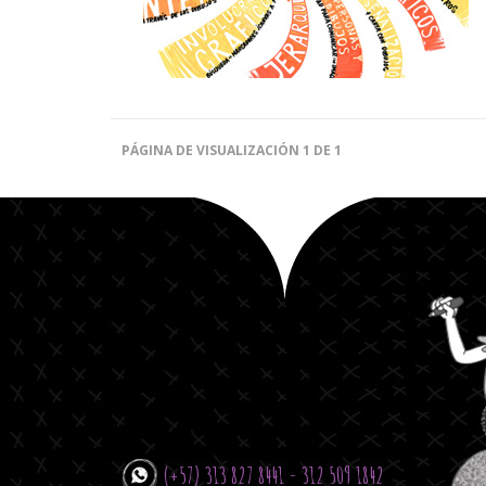
PÁGINA DE VISUALIZACIÓN 1 DE 1
(+57) 313 827 8441 - 312 509 1842