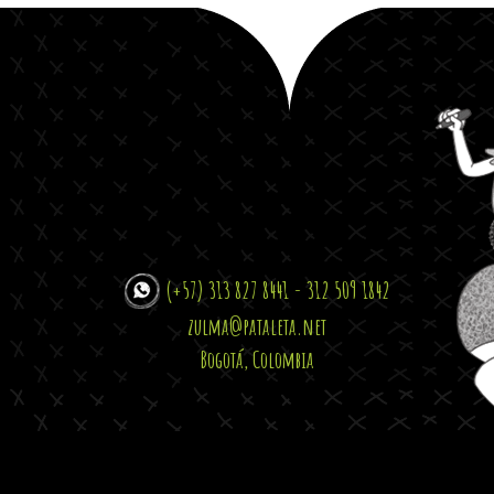
(+57) 313 827 8441 - 312 509 1842
zulma@pataleta.net
Bogotá, Colombia