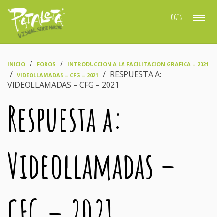
LOGIN
›
›
INICIO
FOROS
INTRODUCCIÓN A LA FACILITACIÓN GRÁFICA – 2021
›
›
RESPUESTA A:
VIDEOLLAMADAS – CFG – 2021
VIDEOLLAMADAS – CFG – 2021
Respuesta a:
Videollamadas –
CFG – 2021