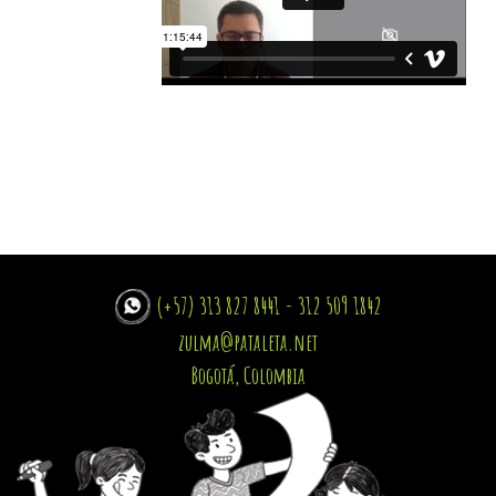
(+57) 313 827 8441 - 312 509 1842
zulma@pataleta.net
Bogotá, Colombia