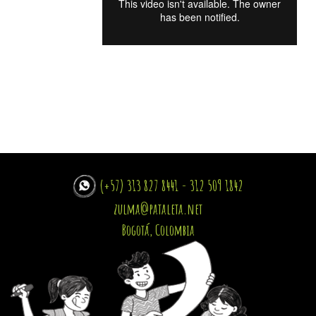
(+57) 313 827 8441 - 312 509 1842
zulma@pataleta.net
Bogotá, Colombia