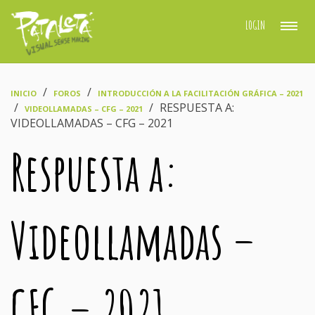
LOGIN
›
›
INICIO
FOROS
INTRODUCCIÓN A LA FACILITACIÓN GRÁFICA – 2021
›
›
RESPUESTA A:
VIDEOLLAMADAS – CFG – 2021
VIDEOLLAMADAS – CFG – 2021
Respuesta a:
Videollamadas –
CFG – 2021