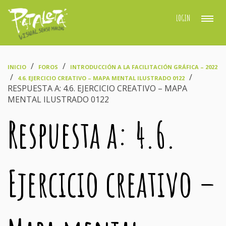
LOGIN
›
›
INICIO
FOROS
INTRODUCCIÓN A LA FACILITACIÓN GRÁFICA – 2022
›
›
4.6. EJERCICIO CREATIVO – MAPA MENTAL ILUSTRADO 0122
RESPUESTA A: 4.6. EJERCICIO CREATIVO – MAPA
MENTAL ILUSTRADO 0122
Respuesta a: 4.6.
Ejercicio creativo –