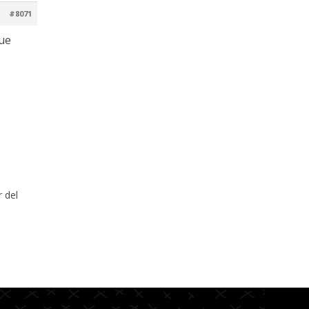
#8071
que
 del