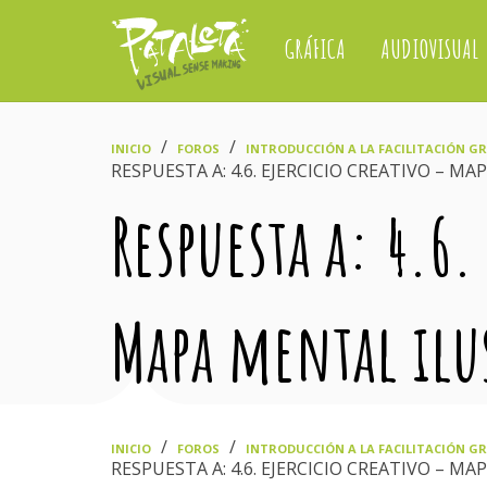
GRÁFICA
AUDIOVISUAL
›
›
INICIO
FOROS
INTRODUCCIÓN A LA FACILITACIÓN GRÁ
RESPUESTA A: 4.6. EJERCICIO CREATIVO – M
Respuesta a: 4.6.
Mapa mental ilu
›
›
INICIO
FOROS
INTRODUCCIÓN A LA FACILITACIÓN GRÁ
RESPUESTA A: 4.6. EJERCICIO CREATIVO – M