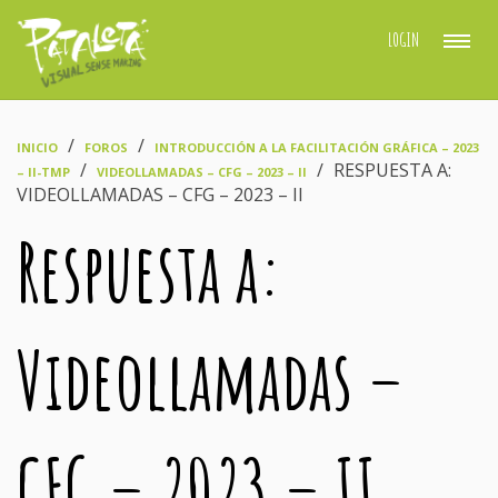
LOGIN
›
›
INICIO
FOROS
INTRODUCCIÓN A LA FACILITACIÓN GRÁFICA – 2023
›
›
RESPUESTA A:
– II-TMP
VIDEOLLAMADAS – CFG – 2023 – II
VIDEOLLAMADAS – CFG – 2023 – II
Respuesta a:
Videollamadas –
CFG – 2023 – II