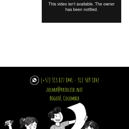
(+57) 313 827 8441 - 312 509 1842
zulma@pataleta.net
Bogotá, Colombia