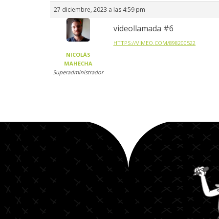
27 diciembre, 2023 a las 4:59 pm
videollamada #6
HTTPS://VIMEO.COM/898200522
NICOLÁS
MAHECHA
Superadministrador