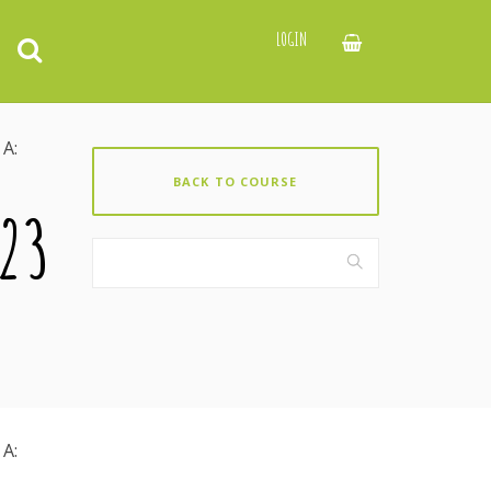
LOGIN
A:
BACK TO COURSE
023
A: