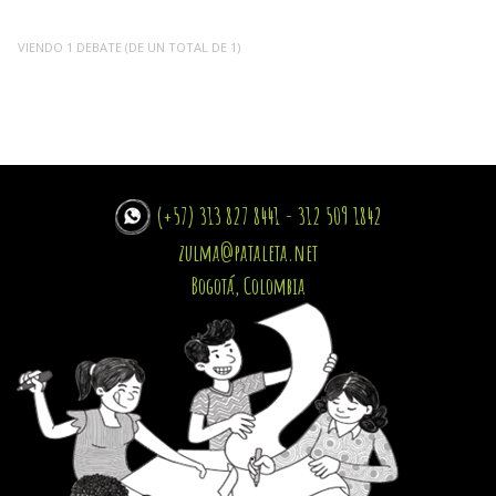
VIENDO 1 DEBATE (DE UN TOTAL DE 1)
(+57) 313 827 8441 - 312 509 1842
zulma@pataleta.net
Bogotá, Colombia