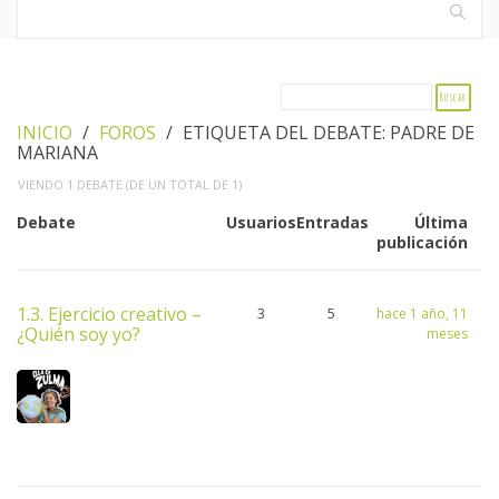
INICIO
›
FOROS
›
ETIQUETA DEL DEBATE: PADRE DE
MARIANA
VIENDO 1 DEBATE (DE UN TOTAL DE 1)
Debate
Usuarios
Entradas
Última
publicación
1.3. Ejercicio creativo –
3
5
hace 1 año, 11
¿Quién soy yo?
meses