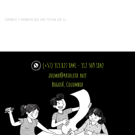
VIENDO 1 DEBATE (DE UN TOTAL DE 1)
(+57) 313 827 8441 - 312 509 1842
zulma@pataleta.net
Bogotá, Colombia