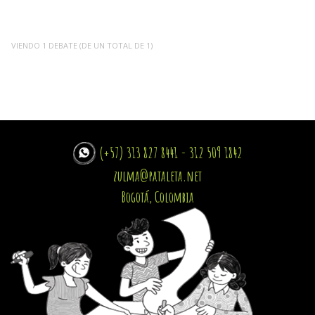
VIENDO 1 DEBATE (DE UN TOTAL DE 1)
(+57) 313 827 8441 - 312 509 1842
zulma@pataleta.net
Bogotá, Colombia