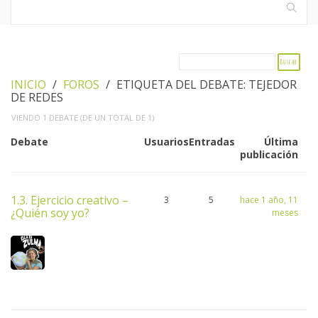
INICIO
›
FOROS
›
ETIQUETA DEL DEBATE: TEJEDOR
DE REDES
VIENDO 1 DEBATE (DE UN TOTAL DE 1)
Debate
Usuarios
Entradas
Última
publicación
1.3. Ejercicio creativo –
3
5
hace 1 año, 11
¿Quién soy yo?
meses