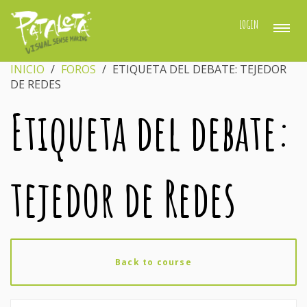
LOGIN
INICIO
›
FOROS
›
ETIQUETA DEL DEBATE: TEJEDOR
DE REDES
Etiqueta del debate:
tejedor de Redes
Back to course