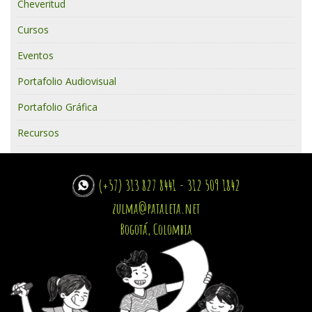
Cheveritud
Cursos
Eventos
Portafolio Audiovisual
Portafolio Gráfica
Recursos
(+57) 313 827 8441 - 312 509 1842
zulma@pataleta.net
Bogotá, Colombia