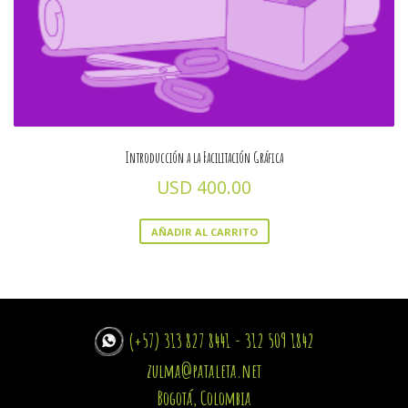
Introducción a la Facilitación Gráfica
USD
400.00
AÑADIR AL CARRITO
(+57) 313 827 8441 - 312 509 1842
zulma@pataleta.net
Bogotá, Colombia