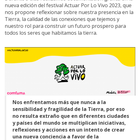
college football jerseys
fsu jersey
deuce vaughn
nueva edición del festival Actuar Por Lo Vivo 2023, que
jersey
oregon ducks jersey
florida jersey
florida
nos propone reflexionar sobre nuestra presencia en la
jersey
college football jerseys
penn state jersey
Tierra, la calidad de las conexiones que tejemos y
deuce vaughn jersey
kansas state football
nuestro rol para construir un futuro prospero para
uniforms
penn state football jersey
florida jersey
todos los seres que habitamos la tierra.
florida jersey
fsu jersey
fsu jersey
Nos enfrentamos más que nunca a la
sensibilidad y fragilidad de la Tierra, por eso
no resulta extraño que en diferentes ciudades
y países del mundo se multiplican iniciativas,
reflexiones y acciones en un intento de crear
una nueva conciencia a favor de la