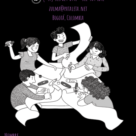
zulma@pataleta.net
Bogotá, Colombia
Nombre