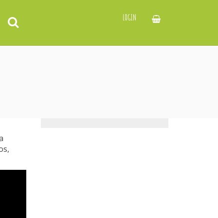
LOGIN
a
os,