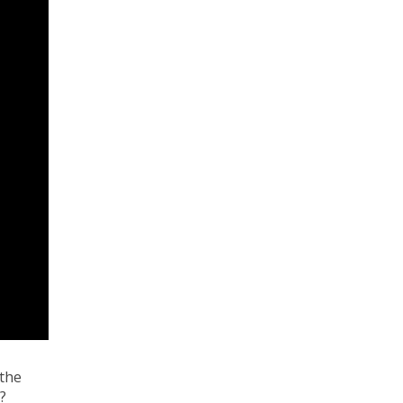
 the
?