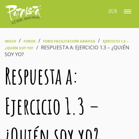
LOGIN
›
›
›
INICIO
FOROS
FORO FACILITACIÓN GRÁFICA
EJERCICIO 1.3 –
›
RESPUESTA A: EJERCICIO 1.3 – ¿QUIÉN
¿QUIÉN SOY YO?
SOY YO?
Respuesta a:
Ejercicio 1.3 –
¿Quién soy yo?