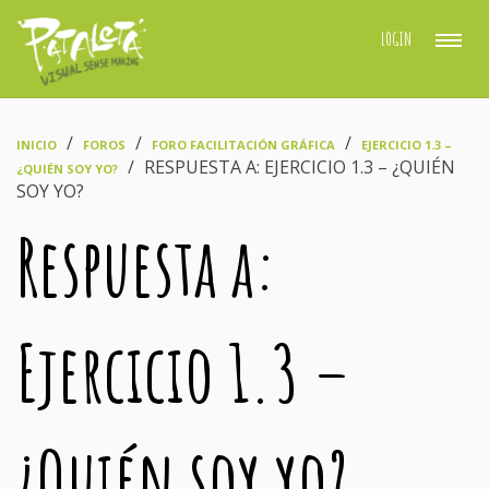
LOGIN
›
›
›
INICIO
FOROS
FORO FACILITACIÓN GRÁFICA
EJERCICIO 1.3 –
›
RESPUESTA A: EJERCICIO 1.3 – ¿QUIÉN
¿QUIÉN SOY YO?
SOY YO?
Respuesta a:
Ejercicio 1.3 –
¿Quién soy yo?