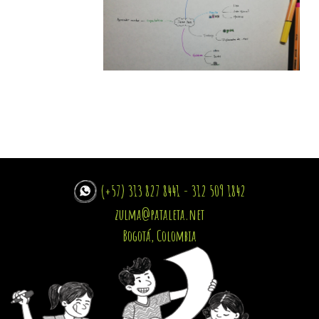
(+57) 313 827 8441 - 312 509 1842
zulma@pataleta.net
Bogotá, Colombia