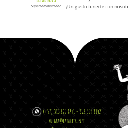
PATARROYO
¡Un gusto tenerte con nosot
Superadministrador
(+57) 313 827 8441 - 312 509 1842
zulma@pataleta.net