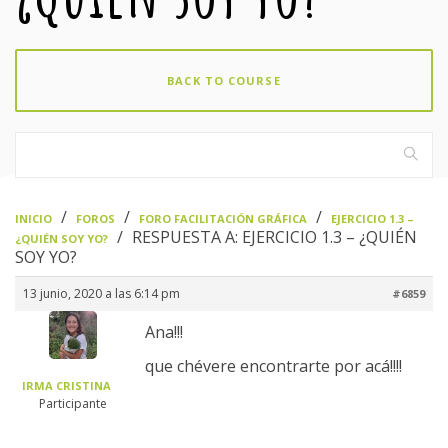
BACK TO COURSE
›
›
›
INICIO
FOROS
FORO FACILITACIÓN GRÁFICA
EJERCICIO 1.3 –
›
RESPUESTA A: EJERCICIO 1.3 – ¿QUIÉN
¿QUIÉN SOY YO?
SOY YO?
13 junio, 2020 a las 6:14 pm
#6859
Ana!!!
que chévere encontrarte por acá!!!!
IRMA CRISTINA
Participante