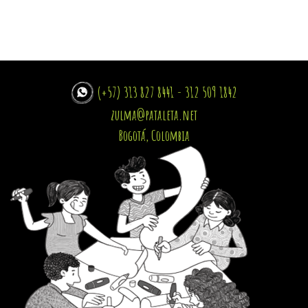
(+57) 313 827 8441 - 312 509 1842
zulma@pataleta.net
Bogotá, Colombia