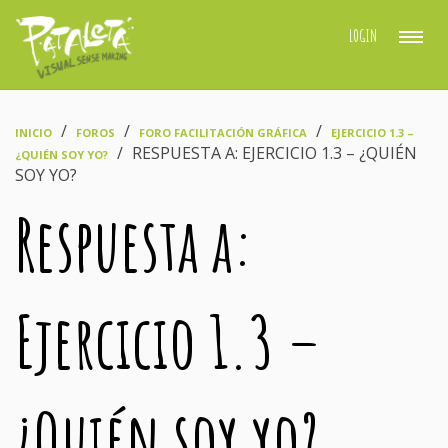
LOGIN
›
›
›
INICIO
FOROS
FORO FACILITACIÓN GRÁFICA
EJERCICIO 1.3 –
›
RESPUESTA A: EJERCICIO 1.3 – ¿QUIÉN
¿QUIÉN SOY YO?
SOY YO?
Respuesta a:
Ejercicio 1.3 –
¿Quién soy yo?