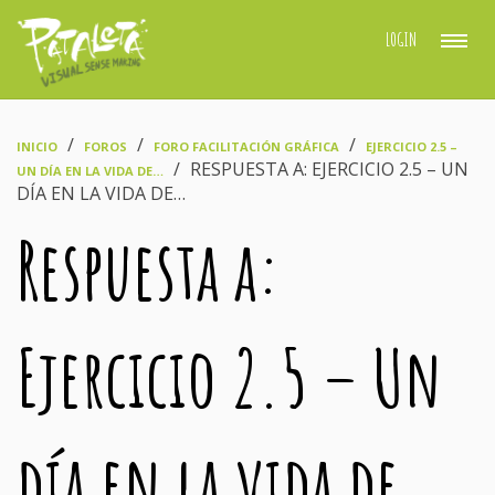
LOGIN
›
›
›
INICIO
FOROS
FORO FACILITACIÓN GRÁFICA
EJERCICIO 2.5 –
›
RESPUESTA A: EJERCICIO 2.5 – UN
UN DÍA EN LA VIDA DE…
DÍA EN LA VIDA DE…
Respuesta a:
Ejercicio 2.5 – Un
día en la vida de…