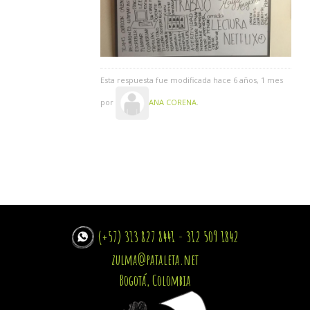
Esta respuesta fue modificada hace 6 años, 1 mes
por
ANA CORENA
.
(+57) 313 827 8441 - 312 509 1842
zulma@pataleta.net
Bogotá, Colombia