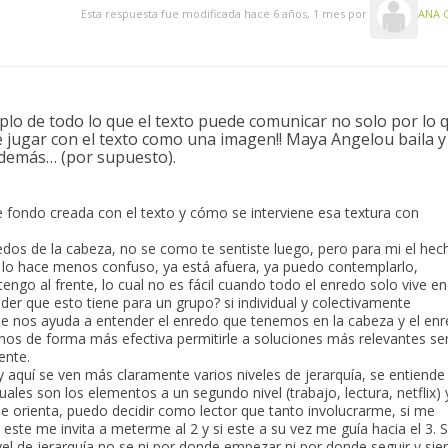
Esta respuesta fue modificada hace 6 años, 1 mes por
ANA 
plo de todo lo que el texto puede comunicar no solo por lo 
e jugar con el texto como una imagen!! Maya Angelou baila y
 demás… (por supuesto).
e fondo creada con el texto y cómo se interviene esa textura con
edos de la cabeza, no se como te sentiste luego, pero para mi el hec
 lo hace menos confuso, ya está afuera, ya puedo contemplarlo,
tengo al frente, lo cual no es fácil cuando todo el enredo solo vive en
der que esto tiene para un grupo? si individual y colectivamente
e nos ayuda a entender el enredo que tenemos en la cabeza y el en
os de forma más efectiva permitirle a soluciones más relevantes se
ente.
 aquí se ven más claramente varios niveles de jerarquía, se entiende
 cuales son los elementos a un segundo nivel (trabajo, lectura, netflix) 
me orienta, puedo decidir como lector que tanto involucrarme, si me
 este me invita a meterme al 2 y si este a su vez me guía hacia el 3. S
el de jerarquía no se ni por donde empezar ni por donde seguir y sie