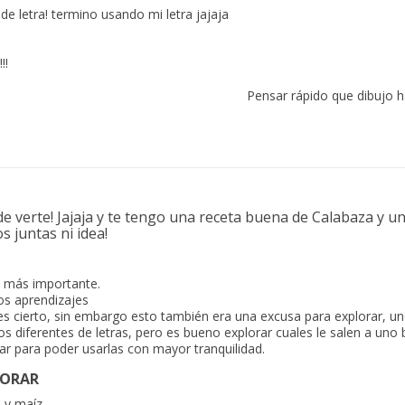
de letra! termino usando mi letra jajaja
!!
Pensar rápido que dibujo h
e verte! Jajaja y te tengo una receta buena de Calabaza y u
s juntas ni idea!
lo más importante.
os aprendizajes
 es cierto, sin embargo esto también era una excusa para explorar, u
os diferentes de letras, pero es bueno explorar cuales le salen a uno 
rar para poder usarlas con mayor tranquilidad.
LORAR
a y maíz