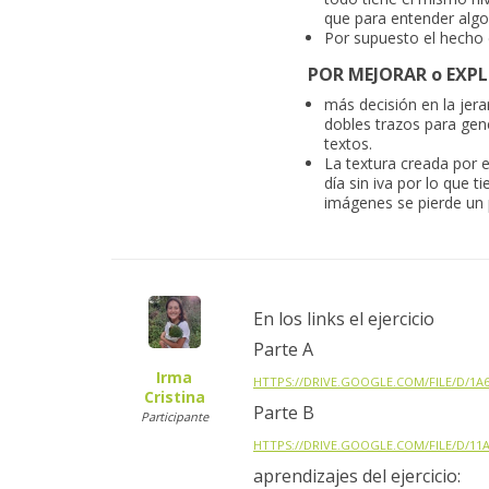
que para entender alg
Por supuesto el hecho d
POR MEJORAR o EXP
más decisión en la jera
dobles trazos para gen
textos.
La textura creada por e
día sin iva por lo que 
imágenes se pierde un
En los links el ejercicio
Parte A
Irma
HTTPS://DRIVE.GOOGLE.COM/FILE/D/
Cristina
Parte B
Participante
HTTPS://DRIVE.GOOGLE.COM/FILE/D/
aprendizajes del ejercicio: