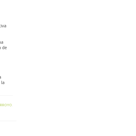
tiva
ma
n de
a
 la
ARROYO
.