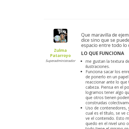
Que maravilla de ejem
dice sino que se pued
espacio entre todo lo
Zulma
LO QUE FUNCIONA
Patarroyo
Superadministrador
me gustan la textura d
ilustraciones.
Funciona sacar los enr
de ponerlo en un papel
reaccionar ante lo que 
cabeza. Piensa en el po
logramos tener algo qu
que otros tienen podem
construidas colectivam
Uso de contenedores, y
cual es el título, se ve
ve el contenido. Esto 
quedo en el nivel uno o
todo tiene el mismo niv