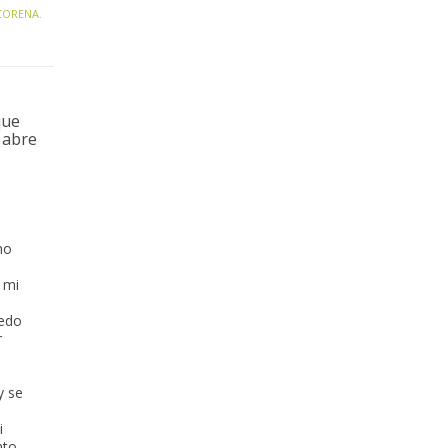
CORENA
.
que
 abre
ho
 mi
redo
r
y se
i
nto