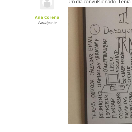
Un día convulsionado. Tenía 
Ana Corena
Participante