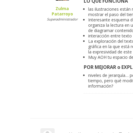
LO QUE FUNCIONA
Zulma
las ilustraciones está
Patarroyo
mostrar el paso del ti
Superadministrador
Interesante esquema de
organiza la lectura en
de diagramar contenido
interacción entre text
La exploración del text
gráfica en la que está 
la expresividad de est
Muy AOH tu espacio de 
POR MEJORAR o EXP
niveles de jerarquía… p
tiempo, pero qué modifi
información?