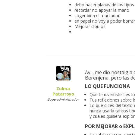
debo hacer planas de los tipos 
recordar no apoyar la mano
coger bien el marcador
en papel no voy a poder borrar!
Mejorar dibujos
Ay… me dio nostalgia d
Berenjena, pero las do
LO QUE FUNCIONA
Zulma
Patarroyo
Que te divertiste!!! es 
Superadministrador
Tus reflexiones sobre l
Lo que dices del texto
nunca usaría tantos tip
y cuales quisiera explo
POR MEJORAR o EXP
La calabaza con alverj