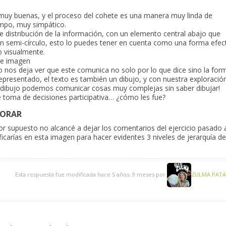
n muy buenas, y el proceso del cohete es una manera muy linda de
empo, muy simpático.
 distribución de la información, con un elemento central abajo que
 un semi-círculo, esto lo puedes tener en cuenta como una forma efec
 visualmente.
o e imagen
o nos deja ver que este comunica no solo por lo que dice sino la for
representado, el texto es también un dibujo, y con nuestra exploració
e dibujo podemos comunicar cosas muy complejas sin saber dibujar!
toma de decisiones participativa… ¿cómo les fue?
LORAR
or supuesto no alcancé a dejar los comentarios del ejercicio pasado 
carías en esta imagen para hacer evidentes 3 niveles de jerarquía de
Esta respuesta fue modificada hace 5 años, 9 meses por
ZULMA PAT