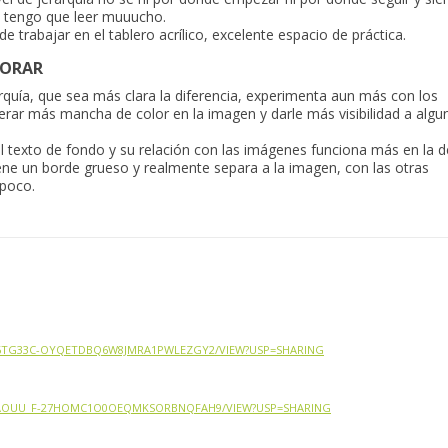
o tengo que leer muuucho.
e trabajar en el tablero acrílico, excelente espacio de práctica.
LORAR
rquía, que sea más clara la diferencia, experimenta aun más con los
erar más mancha de color en la imagen y darle más visibilidad a algu
l texto de fondo y su relación con las imágenes funciona más en la d
tiene un borde grueso y realmente separa a la imagen, con las otras
 poco.
1A6TG33C-OYQETDBQ6W8JMRA1PWLEZGY2/VIEW?USP=SHARING
11AOUU_F-27HOMC1O0OEQMKSORBNQFAH9/VIEW?USP=SHARING