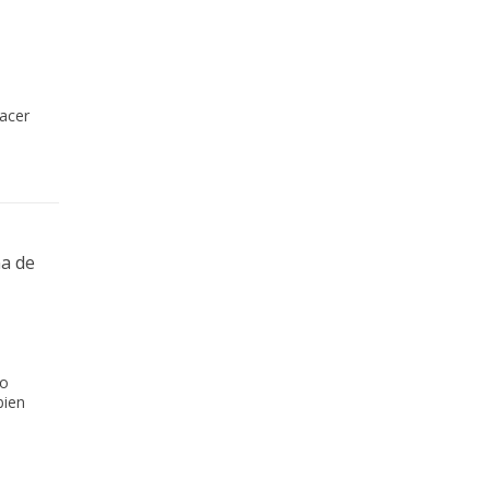
acer
na de
no
bien