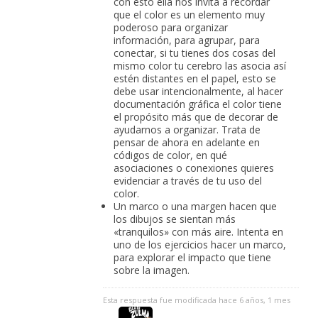
con esto ella nos invita a recordar
que el color es un elemento muy
poderoso para organizar
información, para agrupar, para
conectar, si tu tienes dos cosas del
mismo color tu cerebro las asocia así
estén distantes en el papel, esto se
debe usar intencionalmente, al hacer
documentación gráfica el color tiene
el propósito más que de decorar de
ayudarnos a organizar. Trata de
pensar de ahora en adelante en
códigos de color, en qué
asociaciones o conexiones quieres
evidenciar a través de tu uso del
color.
Un marco o una margen hacen que
los dibujos se sientan más
«tranquilos» con más aire. Intenta en
uno de los ejercicios hacer un marco,
para explorar el impacto que tiene
sobre la imagen.
Esta respuesta fue modificada hace 6 años, 1 mes