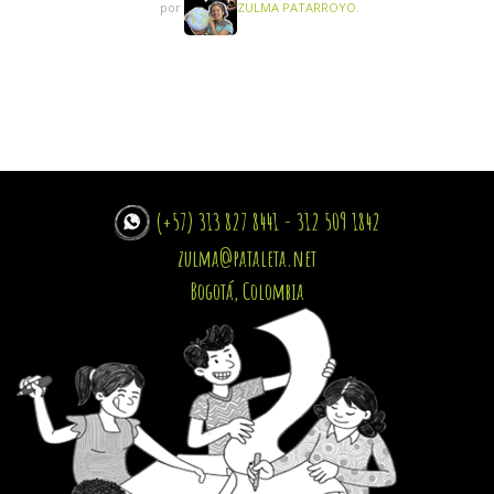
por
ZULMA PATARROYO
.
(+57) 313 827 8441 - 312 509 1842
zulma@pataleta.net
Bogotá, Colombia