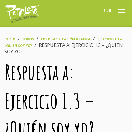
LOGIN
›
›
›
INICIO
FOROS
FORO FACILITACIÓN GRÁFICA
EJERCICIO 1.3 –
›
RESPUESTA A: EJERCICIO 1.3 – ¿QUIÉN
¿QUIÉN SOY YO?
SOY YO?
Respuesta a:
Ejercicio 1.3 –
¿Quién soy yo?