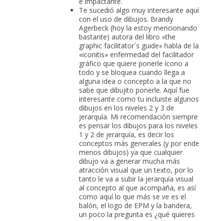
e impactante.
Te sucedió algo muy interesante aquí
con el uso de dibujos. Brandy
Agerbeck (hoy la estoy mencionando
bastante) autora del libro «the
graphic facilitator´s guide» habla de la
«iconitis» enfermedad del facilitador
gráfico que quiere ponerle ícono a
todo y se bloquea cuando llega a
alguna idea o concepto a la que no
sabe que dibujito ponerle. Aquí fue
interesante como tu incluiste algunos
dibujos en los niveles 2 y 3 de
jerarquía. Mi recomendación siempre
es pensar los dibujos para los niveles
1 y 2 de jerarquía, es decir los
conceptos más generales (y por ende
menos dibujos) ya que cualquier
dibujo va a generar mucha más
atracción visual que un texto, por lo
tanto le va a subir la jerarquía visual
al concepto al que acompaña, es así
como aquí lo que más se ve es el
balón, el logo de EPM y la bandera,
un poco la pregunta es ¿qué quieres