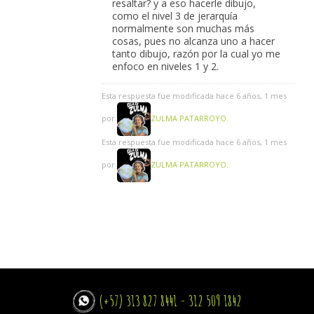
resaltar? y a eso hacerle dibujo,
como el nivel 3 de jerarquía
normalmente son muchas más
cosas, pues no alcanza uno a hacer
tanto dibujo, razón por la cual yo me
enfoco en niveles 1 y 2.
Esta respuesta fue modificada hace 6 años, 1 mes
por
ZULMA PATARROYO
.
Esta respuesta fue modificada hace 6 años, 1 mes
por
ZULMA PATARROYO
.
(+57) 313 827 8441 - 312 509 1842