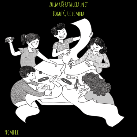
zulma@pataleta.net
Bogotá, Colombia
Nombre