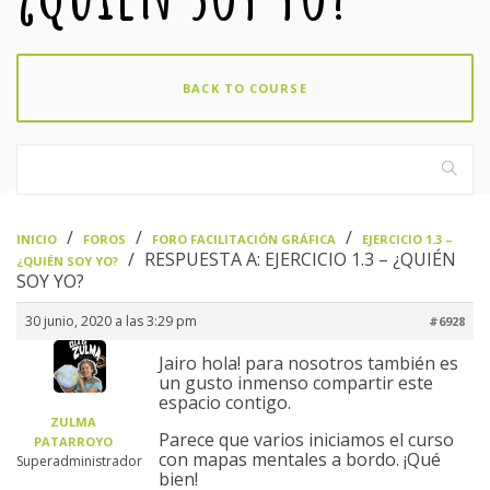
BACK TO COURSE
›
›
›
INICIO
FOROS
FORO FACILITACIÓN GRÁFICA
EJERCICIO 1.3 –
›
RESPUESTA A: EJERCICIO 1.3 – ¿QUIÉN
¿QUIÉN SOY YO?
SOY YO?
30 junio, 2020 a las 3:29 pm
#6928
Jairo hola! para nosotros también es
un gusto inmenso compartir este
espacio contigo.
ZULMA
Parece que varios iniciamos el curso
PATARROYO
con mapas mentales a bordo. ¡Qué
Superadministrador
bien!