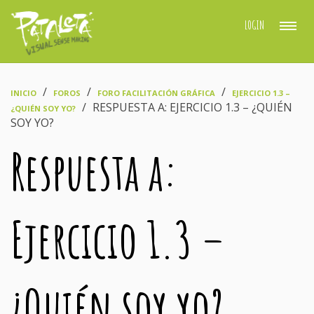
LOGIN
›
›
›
INICIO
FOROS
FORO FACILITACIÓN GRÁFICA
EJERCICIO 1.3 –
›
RESPUESTA A: EJERCICIO 1.3 – ¿QUIÉN
¿QUIÉN SOY YO?
SOY YO?
Respuesta a:
Ejercicio 1.3 –
¿Quién soy yo?