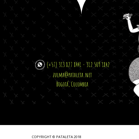
(+57) 313 827 8441 - 312 509 1842
zulma@pataleta.net
Bogotá, Colombia
COPYRIGHT © PATALETA 2018