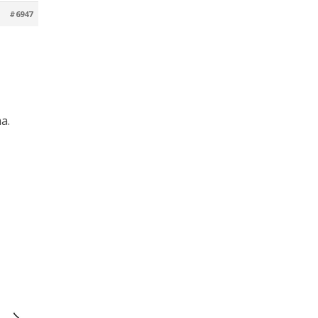
#6947
a.