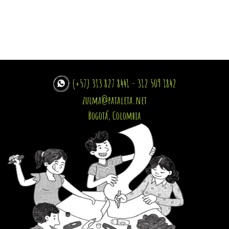
(+57) 313 827 8441 - 312 509 1842
zulma@pataleta.net
Bogotá, Colombia