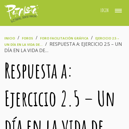
LOGIN
›
›
›
INICIO
FOROS
FORO FACILITACIÓN GRÁFICA
EJERCICIO 2.5 –
›
RESPUESTA A: EJERCICIO 2.5 – UN
UN DÍA EN LA VIDA DE…
DÍA EN LA VIDA DE…
Respuesta a:
Ejercicio 2.5 – Un
día en la vida de…