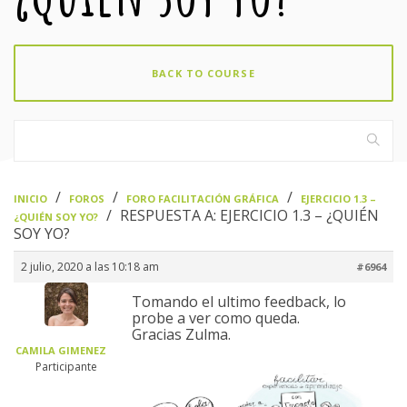
BACK TO COURSE
›
›
›
INICIO
FOROS
FORO FACILITACIÓN GRÁFICA
EJERCICIO 1.3 –
›
RESPUESTA A: EJERCICIO 1.3 – ¿QUIÉN
¿QUIÉN SOY YO?
SOY YO?
2 julio, 2020 a las 10:18 am
#6964
Tomando el ultimo feedback, lo
probe a ver como queda.
Gracias Zulma.
CAMILA GIMENEZ
Participante