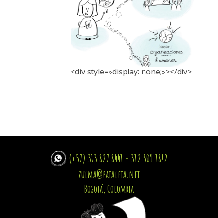
<div style=»display: none;»></div>
(+57) 313 827 8441 - 312 509 1842
zulma@pataleta.net
Bogotá, Colombia