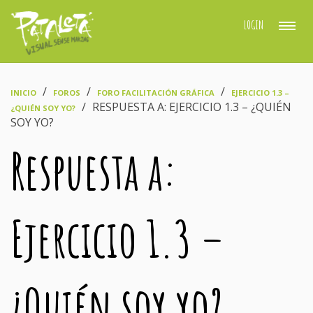
LOGIN
›
›
›
INICIO
FOROS
FORO FACILITACIÓN GRÁFICA
EJERCICIO 1.3 –
›
RESPUESTA A: EJERCICIO 1.3 – ¿QUIÉN
¿QUIÉN SOY YO?
SOY YO?
Respuesta a:
Ejercicio 1.3 –
¿Quién soy yo?