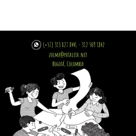
(+57) 313 827 8441 - 312 509 1842
zulma@pataleta.net
Bogotá, Colombia