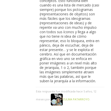
conceptos. Esto funciona bien
cuando es una lista de mercado (casi
siempre) porque los pictogramas
(representaciones de objetos) son
más fáciles que los ideogramas
(representaciones de ideas) y de
repente va uno con mucho impulso
con todos sus íconos y llega a algo
que no tiene ni idea de cómo
representar, eso lo bloquea, entra en
pánico, deja de escuchar, deja de
estar presente… y se le explota el
cerebro. Así que en documentación
gráfica en vivo uno se enfoca en
poner imágenes a un nivel más alto
de jerarquía, 1 o 2, también porque
las imágenes simplemente atraen
más que las palabras, así que le
suben la jerarquía a la información.
Esta respuesta fue modificada hace 5 años, 12
meses por
ZULMA PATARROYO
.