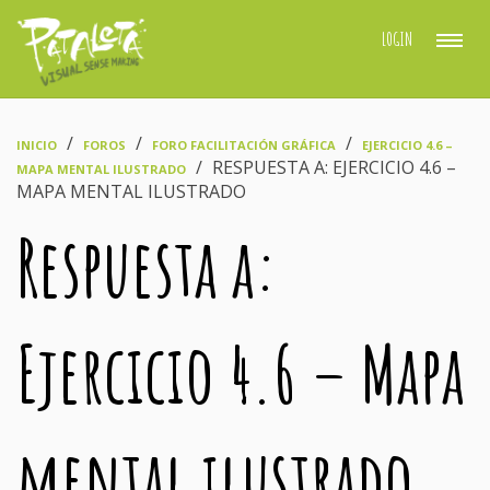
LOGIN
›
›
›
INICIO
FOROS
FORO FACILITACIÓN GRÁFICA
EJERCICIO 4.6 –
›
RESPUESTA A: EJERCICIO 4.6 –
MAPA MENTAL ILUSTRADO
MAPA MENTAL ILUSTRADO
Respuesta a:
Ejercicio 4.6 – Mapa
mental ilustrado