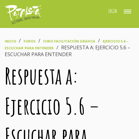
LOGIN
›
›
›
INICIO
FOROS
FORO FACILITACIÓN GRÁFICA
EJERCICIO 5.6 –
›
RESPUESTA A: EJERCICIO 5.6 –
ESCUCHAR PARA ENTENDER
ESCUCHAR PARA ENTENDER
Respuesta a:
Ejercicio 5.6 –
Escuchar para