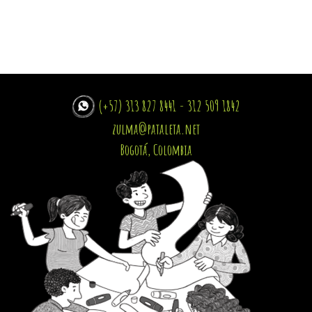
(+57) 313 827 8441 - 312 509 1842
zulma@pataleta.net
Bogotá, Colombia