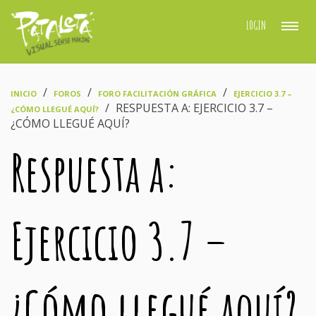
LOGIN
›
›
›
INICIO
FOROS
FORO FACILITACIÓN GRÁFICA
EJERCICIO 3.7 –
›
RESPUESTA A: EJERCICIO 3.7 –
¿CÓMO LLEGUÉ AQUÍ?
¿CÓMO LLEGUÉ AQUÍ?
Respuesta a:
Ejercicio 3.7 –
¿Cómo llegué aquí?