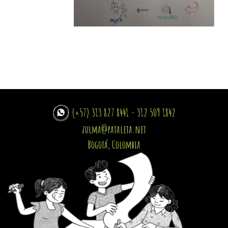
(+57) 313 827 8441 - 312 509 1842
zulma@pataleta.net
Bogotá, Colombia