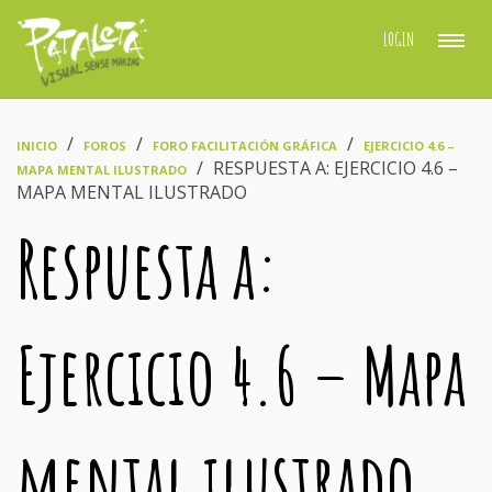
LOGIN
›
›
›
INICIO
FOROS
FORO FACILITACIÓN GRÁFICA
EJERCICIO 4.6 –
›
RESPUESTA A: EJERCICIO 4.6 –
MAPA MENTAL ILUSTRADO
MAPA MENTAL ILUSTRADO
Respuesta a:
Ejercicio 4.6 – Mapa
mental ilustrado