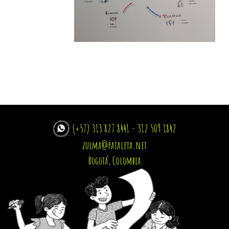
(+57) 313 827 8441 - 312 509 1842
zulma@pataleta.net
Bogotá, Colombia