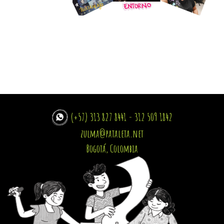
(+57) 313 827 8441 - 312 509 1842
zulma@pataleta.net
Bogotá, Colombia