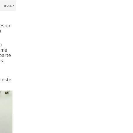
#7067
sesión
a
o
arme
parte
os
 este