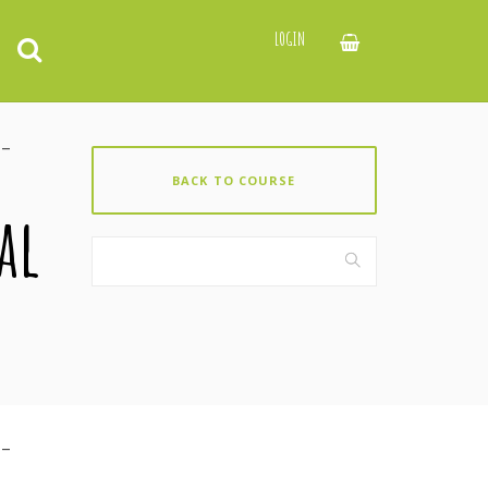
LOGIN
 –
BACK TO COURSE
al
 –