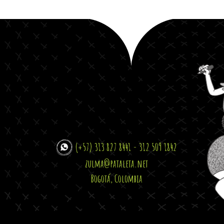
(+57) 313 827 8441 - 312 509 1842
zulma@pataleta.net
Bogotá, Colombia