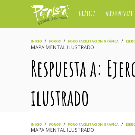
GRÁFICA
AUDIOVISUAL
›
›
›
INICIO
FOROS
FORO FACILITACIÓN GRÁFICA
EJER
MAPA MENTAL ILUSTRADO
Respuesta a: Eje
ilustrado
›
›
›
INICIO
FOROS
FORO FACILITACIÓN GRÁFICA
EJER
MAPA MENTAL ILUSTRADO