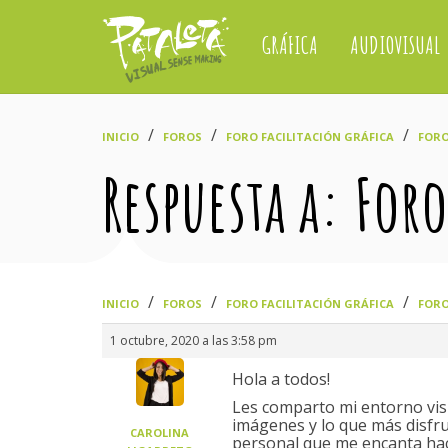
GRÁFICA
AUDIOVISUAL
›
›
›
INICIO
FOROS
FORO FACILITACIÓN GRÁFICA
FORO
Respuesta a: For
›
›
›
INICIO
FOROS
FORO FACILITACIÓN GRÁFICA
FORO
1 octubre, 2020 a las 3:58 pm
Hola a todos!
Les comparto mi entorno vis
imágenes y lo que más disfru
CAROLINA
personal que me encanta hac