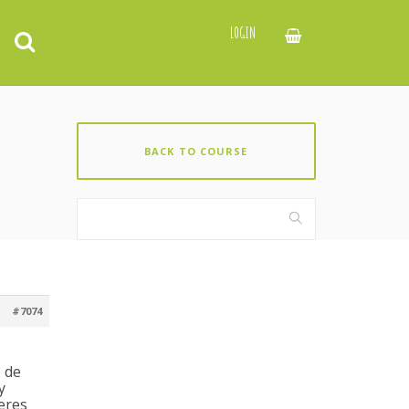
LOGIN
BACK TO COURSE
#7074
 de
y
eres