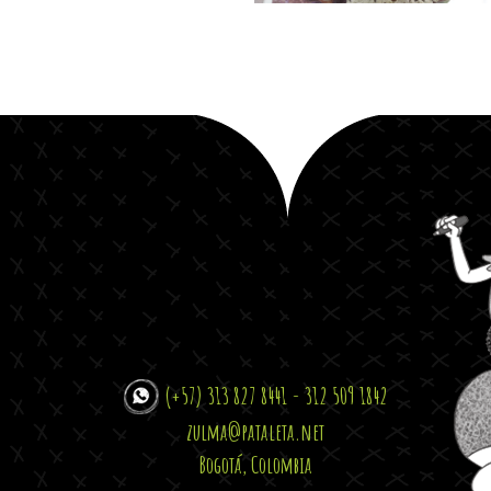
(+57) 313 827 8441 - 312 509 1842
zulma@pataleta.net
Bogotá, Colombia