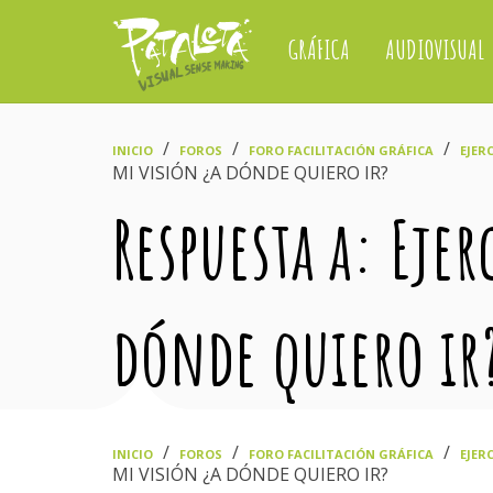
GRÁFICA
AUDIOVISUAL
›
›
›
INICIO
FOROS
FORO FACILITACIÓN GRÁFICA
EJER
MI VISIÓN ¿A DÓNDE QUIERO IR?
Respuesta a: Ejer
dónde quiero ir
›
›
›
INICIO
FOROS
FORO FACILITACIÓN GRÁFICA
EJER
MI VISIÓN ¿A DÓNDE QUIERO IR?