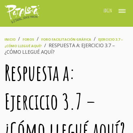
LOGIN
›
›
›
INICIO
FOROS
FORO FACILITACIÓN GRÁFICA
EJERCICIO 3.7 –
›
RESPUESTA A: EJERCICIO 3.7 –
¿CÓMO LLEGUÉ AQUÍ?
¿CÓMO LLEGUÉ AQUÍ?
Respuesta a:
Ejercicio 3.7 –
¿Cómo llegué aquí?