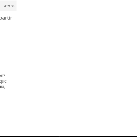
#7106
partir
ón?
 que
ía,