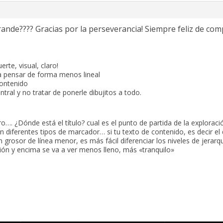
rande???? Gracias por la perseverancia! Siempre feliz de com
erte, visual, claro!
a pensar de forma menos lineal
contenido
ntral y no tratar de ponerle dibujitos a todo.
ro…. ¿Dónde está el título? cual es el punto de partida de la exploraci
n diferentes tipos de marcador… si tu texto de contenido, es decir el
n grosor de línea menor, es más fácil diferenciar los niveles de jerarqu
ción y encima se va a ver menos lleno, más «tranquilo»