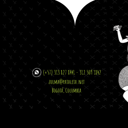
(+57) 313 827 8441 - 312 509 1842
zulma@pataleta.net
Bogotá, Colombia