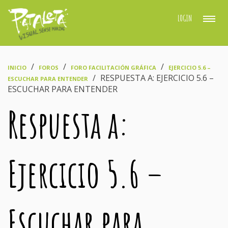
LOGIN
›
›
›
INICIO
FOROS
FORO FACILITACIÓN GRÁFICA
EJERCICIO 5.6 –
›
RESPUESTA A: EJERCICIO 5.6 –
ESCUCHAR PARA ENTENDER
ESCUCHAR PARA ENTENDER
Respuesta a:
Ejercicio 5.6 –
Escuchar para