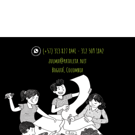
(+57) 313 827 8441 - 312 509 1842
zulma@pataleta.net
Bogotá, Colombia