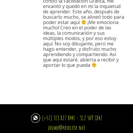
conocí la Facilitación Gráfica, me
encantó y quedó en mí la inquietud
de aprender. Este año, después de
buscarlo mucho, se alineó todo para
poder estar aquí
¡Me emociona
mucho! Creo en el poder de las
ideas, la comunicación y sus
múltiples modos, y por eso estoy
aquí. No soy dibujante, pero me
hago entender, y disfruto mucho
aprendiendo y compartiendo. Así
que aquí estaré, abierta a recibir y
aportar lo que pueda
(+57) 313 827 8441 - 312 509 1842
zulma@pataleta.net