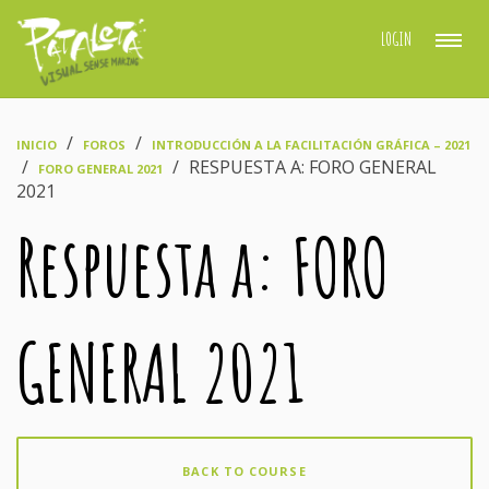
LOGIN
›
›
INICIO
FOROS
INTRODUCCIÓN A LA FACILITACIÓN GRÁFICA – 2021
›
›
RESPUESTA A: FORO GENERAL
FORO GENERAL 2021
2021
Respuesta a: FORO
GENERAL 2021
BACK TO COURSE