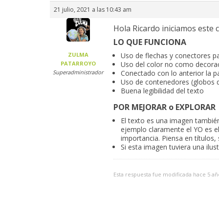
21 julio, 2021 a las 10:43 am
Hola Ricardo iniciamos este 
LO QUE FUNCIONA
ZULMA
Uso de flechas y conectores par
PATARROYO
Uso del color no como decorac
Superadministrador
Conectado con lo anterior la pa
Uso de contenedores (globos d
Buena legibilidad del texto
POR MEJORAR o EXPLORAR
El texto es una imagen también
ejemplo claramente el YO es e
importancia. Piensa en títulos,
Si esta imagen tuviera una ilus
Esta respuesta fue modificada hace 5 a