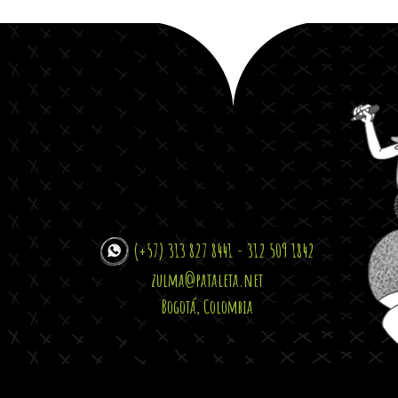
(+57) 313 827 8441 - 312 509 1842
zulma@pataleta.net
Bogotá, Colombia