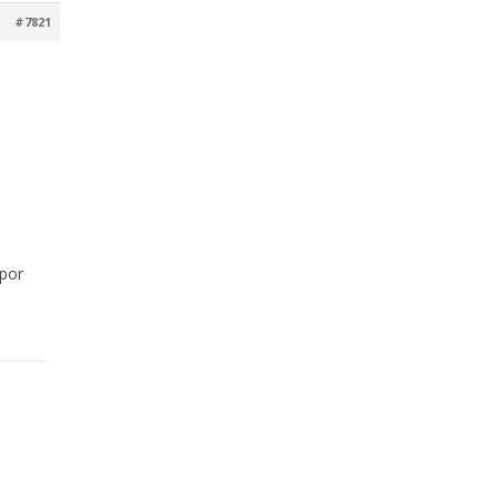
#7821
 por