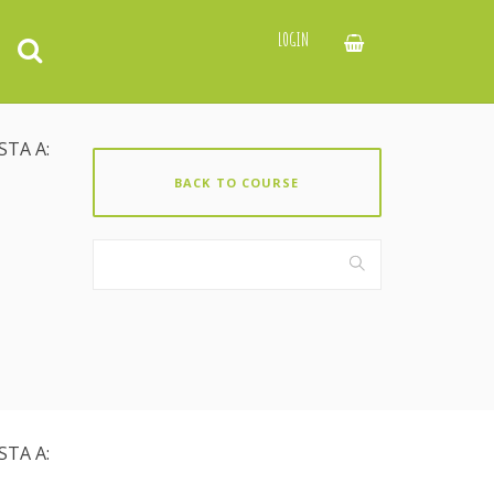
LOGIN
STA A:
BACK TO COURSE
STA A: