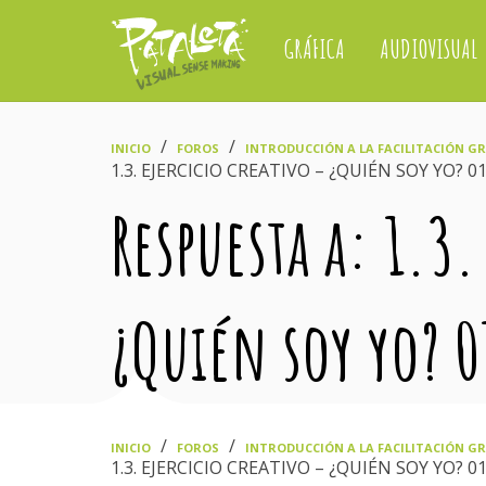
GRÁFICA
AUDIOVISUAL
›
›
INICIO
FOROS
INTRODUCCIÓN A LA FACILITACIÓN GRÁ
1.3. EJERCICIO CREATIVO – ¿QUIÉN SOY YO? 0
Respuesta a: 1.3.
¿Quién soy yo? 0
›
›
INICIO
FOROS
INTRODUCCIÓN A LA FACILITACIÓN GRÁ
1.3. EJERCICIO CREATIVO – ¿QUIÉN SOY YO? 0