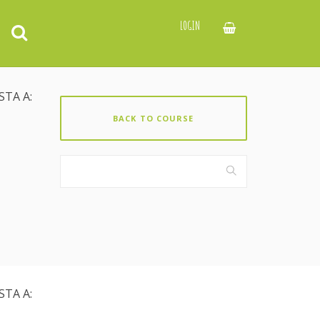
LOGIN
STA A:
BACK TO COURSE
STA A: