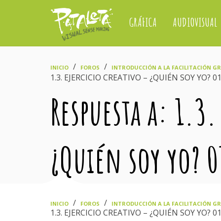
GRÁFICA
AUDIOVISUAL
›
›
INICIO
FOROS
INTRODUCCIÓN A LA FACILITACIÓN GRÁ
1.3. EJERCICIO CREATIVO – ¿QUIÉN SOY YO? 0
Respuesta a: 1.3.
¿Quién soy yo? 0
›
›
INICIO
FOROS
INTRODUCCIÓN A LA FACILITACIÓN GRÁ
1.3. EJERCICIO CREATIVO – ¿QUIÉN SOY YO? 0