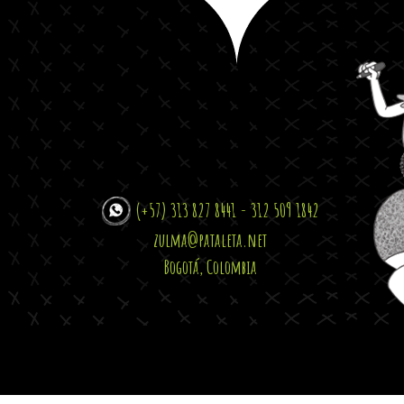
(+57) 313 827 8441 - 312 509 1842
zulma@pataleta.net
Bogotá, Colombia