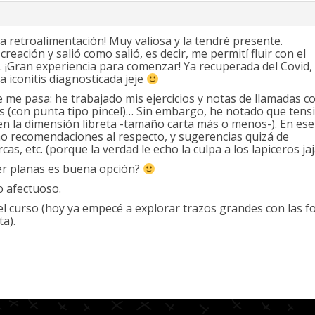
la retroalimentación! Muy valiosa y la tendré presente.
reación y salió como salió, es decir, me permití fluir con el
a. ¡Gran experiencia para comenzar! Ya recuperada del Covid,
 iconitis diagnosticada jeje
 me pasa: he trabajado mis ejercicios y notas de llamadas c
s (con punta tipo pincel)… Sin embargo, he notado que tens
n la dimensión libreta -tamaño carta más o menos-). En ese
ho recomendaciones al respecto, y sugerencias quizá de
as, etc. (porque la verdad le echo la culpa a los lapiceros jaj
acer planas es buena opción?
o afectuoso.
el curso (hoy ya empecé a explorar trazos grandes con las 
ta).