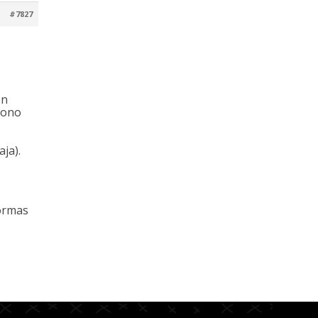
#7827
on
iono
aja).
formas