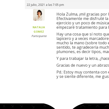
22 julio, 2021 a las 7:05 pm
Hola Zulma, ¡mil gracias por 
Efectivamente me disfruté la c
ejercicio y un poco de músic
empezaré tratamiento para la
NATALIA
GOMEZ
Hay una cosa que sí noto que
Participante
lapicero y a veces marcadore
mucho la mano (sobre todo e
sentido, te agradecería muc
plumones, es decir tipos, marc
Y para trabajar la letra, ¿h
Gracias de nuevo y un abraz
Pd.: Estoy muy contenta con 
y se siente diferente, me gus