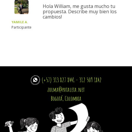
Hola William, me gusta mucho tu
propuesta. Describe muy bien los
cambios!
YAMILE A.
Participante
(+57) 313 827 8441 - 312 509 1842
zulma@pataleta.net
Bogotá, Colombia