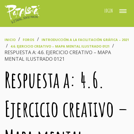
LOGIN
›
›
INICIO
FOROS
INTRODUCCIÓN A LA FACILITACIÓN GRÁFICA – 2021
›
›
4.6. EJERCICIO CREATIVO – MAPA MENTAL ILUSTRADO 0121
RESPUESTA A: 4.6. EJERCICIO CREATIVO – MAPA
MENTAL ILUSTRADO 0121
Respuesta a: 4.6.
Ejercicio creativo –