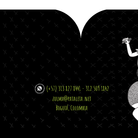
(+57) 313 827 8441 - 312 509 1842
zulma@pataleta.net
Bogotá, Colombia