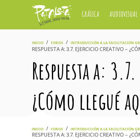
GRÁFICA
AUDIOVISUAL
›
›
INICIO
FOROS
INTRODUCCIÓN A LA FACILITACIÓN GRÁ
RESPUESTA A: 3.7. EJERCICIO CREATIVO – ¿C
Respuesta a: 3.7.
¿Cómo llegué aq
›
›
INICIO
FOROS
INTRODUCCIÓN A LA FACILITACIÓN GRÁ
RESPUESTA A: 3.7. EJERCICIO CREATIVO – ¿C