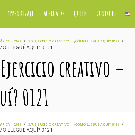
APRENDIZAJE
ACERCA DE
QUIÉN
CONTACTO
›
›
FICA – 2021
3.7. EJERCICIO CREATIVO – ¿CÓMO LLEGUÉ AQUÍ? 0121
ÓMO LLEGUÉ AQUÍ? 0121
 Ejercicio creativo –
uí? 0121
›
›
FICA – 2021
3.7. EJERCICIO CREATIVO – ¿CÓMO LLEGUÉ AQUÍ? 0121
ÓMO LLEGUÉ AQUÍ? 0121