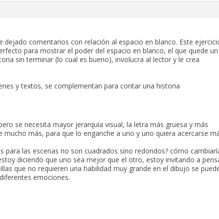
e dejado comentarios con relación al espacio en blanco. Este ejercici
rfecto para mostrar el poder del espacio en blanco, el que quede un
toria sin terminar (lo cual es bueno), involucra al lector y le crea
genes y textos, se complementan para contar una historia
, pero se necesita mayor jerarquía visual, la letra más gruesa y más
alte mucho más, para que lo enganche a uno y uno quiera acercarse m
es para las escenas no son cuadrados sino redondos? cómo cambiarí
 estoy diciendo que uno sea mejor que el otro, estoy invitando a pens
llas que no requieren una habilidad muy grande en el dibujo se pued
r diferentes emociones.