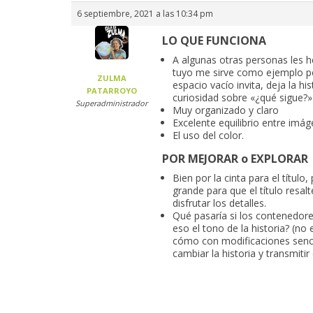
6 septiembre, 2021 a las 10:34 pm
LO QUE FUNCIONA
A algunas otras personas les h
tuyo me sirve como ejemplo pe
ZULMA
espacio vacío invita, deja la his
PATARROYO
curiosidad sobre «¿qué sigue?»
Superadministrador
Muy organizado y claro
Excelente equilibrio entre imá
El uso del color.
POR MEJORAR o EXPLORAR
Bien por la cinta para el título
grande para que el título res
disfrutar los detalles.
Qué pasaría si los contenedor
eso el tono de la historia? (no
cómo con modificaciones senci
cambiar la historia y transmiti