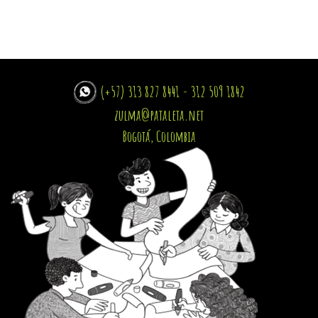
(+57) 313 827 8441 - 312 509 1842
zulma@pataleta.net
Bogotá, Colombia