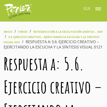
LOGIN
›
›
INICIO
FOROS
INTRODUCCIÓN A LA FACILITACIÓN GRÁFICA – 2021
›
5.6. EJERCICIO CREATIVO – EJERCITANDO LA ESCUCHA Y LA SÍNTESIS
›
RESPUESTA A: 5.6. EJERCICIO CREATIVO –
VISUAL 0121
EJERCITANDO LA ESCUCHA Y LA SÍNTESIS VISUAL 0121
Respuesta a: 5.6.
Ejercicio creativo –