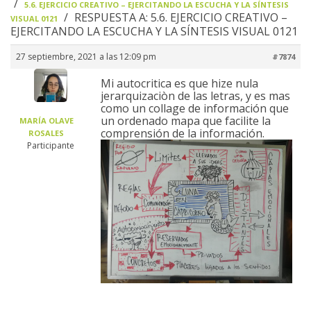
›
5.6. EJERCICIO CREATIVO – EJERCITANDO LA ESCUCHA Y LA SÍNTESIS
›
RESPUESTA A: 5.6. EJERCICIO CREATIVO –
VISUAL 0121
EJERCITANDO LA ESCUCHA Y LA SÍNTESIS VISUAL 0121
27 septiembre, 2021 a las 12:09 pm
#7874
Mi autocritica es que hize nula
jerarquizaciòn de las letras, y es mas
como un collage de información que
un ordenado mapa que facilite la
MARÍA OLAVE
comprensión de la información.
ROSALES
Participante