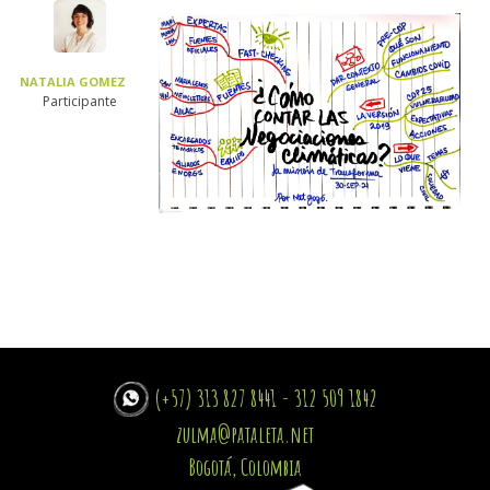
NATALIA GOMEZ
Participante
(+57) 313 827 8441 - 312 509 1842
zulma@pataleta.net
Bogotá, Colombia