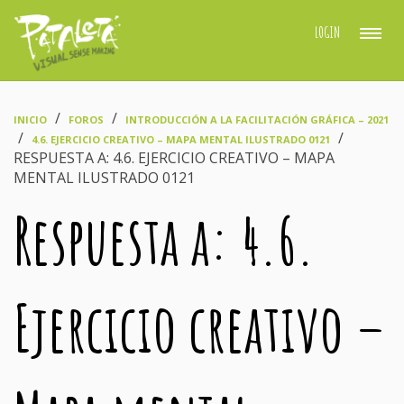
LOGIN
›
›
INICIO
FOROS
INTRODUCCIÓN A LA FACILITACIÓN GRÁFICA – 2021
›
›
4.6. EJERCICIO CREATIVO – MAPA MENTAL ILUSTRADO 0121
RESPUESTA A: 4.6. EJERCICIO CREATIVO – MAPA
MENTAL ILUSTRADO 0121
Respuesta a: 4.6.
Ejercicio creativo –