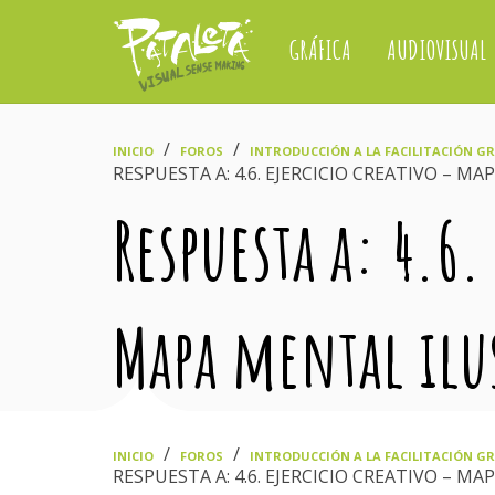
GRÁFICA
AUDIOVISUAL
›
›
INICIO
FOROS
INTRODUCCIÓN A LA FACILITACIÓN GRÁ
RESPUESTA A: 4.6. EJERCICIO CREATIVO – M
Respuesta a: 4.6.
Mapa mental ilu
›
›
INICIO
FOROS
INTRODUCCIÓN A LA FACILITACIÓN GRÁ
RESPUESTA A: 4.6. EJERCICIO CREATIVO – M