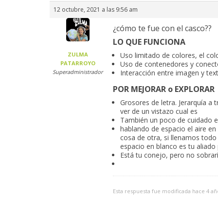
12 octubre, 2021 a las 9:56 am
¿cómo te fue con el casco??
LO QUE FUNCIONA
ZULMA
Uso limitado de colores, el co
PATARROYO
Uso de contenedores y conect
Superadministrador
Interacción entre imagen y te
POR MEJORAR o EXPLORAR
Grosores de letra. Jerarquía a 
ver de un vistazo cual es
También un poco de cuidado en el
hablando de espacio el aire en
cosa de otra, si llenamos todo
espacio en blanco es tu aliado 
Está tu conejo, pero no sobrarí
Esta respuesta fue modificada hace 4 a