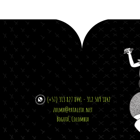
(+57) 313 827 8441 - 312 509 1842
zulma@pataleta.net
Bogotá, Colombia