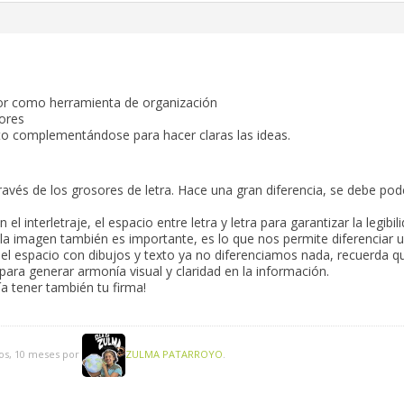
lor como herramienta de organización
ores
xto complementándose para hacer claras las ideas.
través de los grosores de letra. Hace una gran diferencia, se debe pod
 interletraje, el espacio entre letra y letra para garantizar la legibil
 la imagen también es importante, es lo que nos permite diferenciar 
 el espacio con dibujos y texto ya no diferenciamos nada, recuerda qu
para generar armonía visual y claridad en la información.
a tener también tu firma!
ños, 10 meses por
ZULMA PATARROYO
.