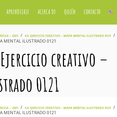
APRENDIZAJE
ACERCA DE
QUIÉN
CONTACTO
›
›
FICA – 2021
4.6. EJERCICIO CREATIVO – MAPA MENTAL ILUSTRADO 0121
APA MENTAL ILUSTRADO 0121
 Ejercicio creativo –
strado 0121
›
›
FICA – 2021
4.6. EJERCICIO CREATIVO – MAPA MENTAL ILUSTRADO 0121
APA MENTAL ILUSTRADO 0121