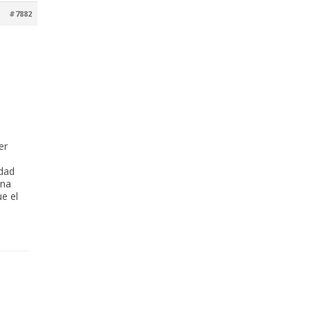
#7882
er
idad
una
e el