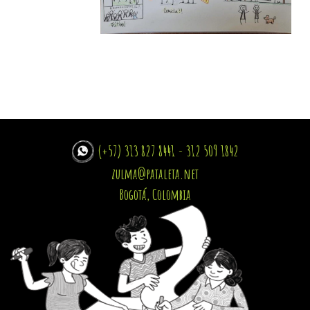
(+57) 313 827 8441 - 312 509 1842
zulma@pataleta.net
Bogotá, Colombia