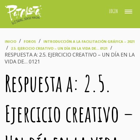
LOGIN
›
›
INICIO
FOROS
INTRODUCCIÓN A LA FACILITACIÓN GRÁFICA – 2021
›
›
2.5. EJERCICIO CREATIVO – UN DÍA EN LA VIDA DE… 0121
RESPUESTA A: 2.5. EJERCICIO CREATIVO – UN DÍA EN LA
VIDA DE… 0121
Respuesta a: 2.5.
Ejercicio creativo –