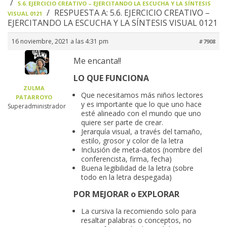
›
5.6. EJERCICIO CREATIVO – EJERCITANDO LA ESCUCHA Y LA SÍNTESIS
›
RESPUESTA A: 5.6. EJERCICIO CREATIVO –
VISUAL 0121
EJERCITANDO LA ESCUCHA Y LA SÍNTESIS VISUAL 0121
16 noviembre, 2021 a las 4:31 pm
#7908
Me encanta!!
LO QUE FUNCIONA
ZULMA
Que necesitamos más niños lectores
PATARROYO
y es importante que lo que uno hace
Superadministrador
esté alineado con el mundo que uno
quiere ser parte de crear.
Jerarquía visual, a través del tamaño,
estilo, grosor y color de la letra
Inclusión de meta-datos (nombre del
conferencista, firma, fecha)
Buena legibilidad de la letra (sobre
todo en la letra despegada)
POR MEJORAR o EXPLORAR
La cursiva la recomiendo solo para
resaltar palabras o conceptos, no