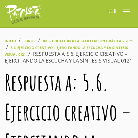
LOGIN
›
›
INICIO
FOROS
INTRODUCCIÓN A LA FACILITACIÓN GRÁFICA – 2021
›
5.6. EJERCICIO CREATIVO – EJERCITANDO LA ESCUCHA Y LA SÍNTESIS
›
RESPUESTA A: 5.6. EJERCICIO CREATIVO –
VISUAL 0121
EJERCITANDO LA ESCUCHA Y LA SÍNTESIS VISUAL 0121
Respuesta a: 5.6.
Ejercicio creativo –