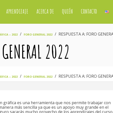
APRENDIZAJE
ACERCA DE
QUIÉN
CONTACTO
›
›
RESPUESTA A: FORO GENERA
FICA – 2022
FORO GENERAL 2022
O GENERAL 2022
›
›
RESPUESTA A: FORO GENERA
FICA – 2022
FORO GENERAL 2022
ión gráfica es una herramienta que nos permite trabajar con
anera más sencilla ya que es un apoyo muy grande en el
guro sacarás mucho provecho de los aprendizajes del curso