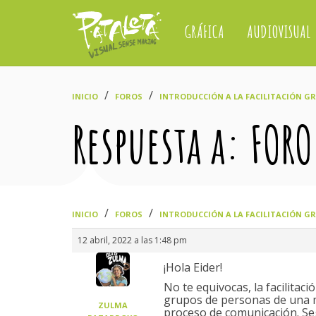
GRÁFICA
AUDIOVISUAL
›
›
INICIO
FOROS
INTRODUCCIÓN A LA FACILITACIÓN GRÁ
Respuesta a: FOR
›
›
INICIO
FOROS
INTRODUCCIÓN A LA FACILITACIÓN GRÁ
12 abril, 2022 a las 1:48 pm
¡Hola Eider!
No te equivocas, la facilitac
grupos de personas de una m
ZULMA
proceso de comunicación. Se