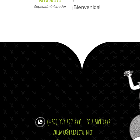
PATARROYO
¡Bienvenida!
Superadministrador
(+57) 313 827 8441 - 312 509 1842
zulma@pataleta.net